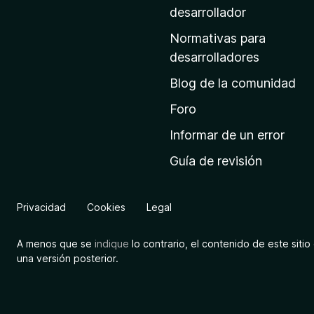
a
desarrollador
d
Normativas para
e
desarrolladores
i
Blog de la comunidad
n
i
Foro
c
Informar de un error
i
Guía de revisión
o
d
e
Privacidad
Cookies
Legal
M
o
A menos que se
indique
lo contrario, el contenido de este sitio 
z
una versión posterior.
i
l