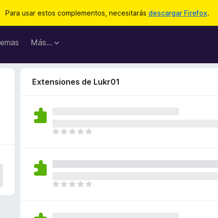
Para usar estos complementos, necesitarás
descargar Firefox
.
emas
Más...
Extensiones de Lukr01
T
o
d
a
v
í
T
a
o
n
d
o
a