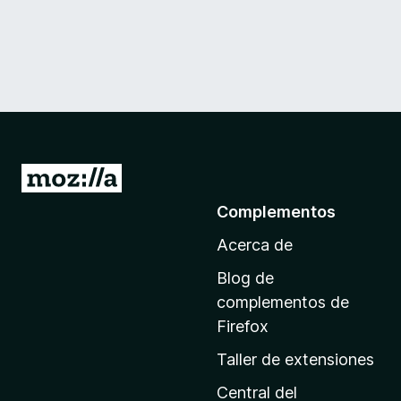
I
r
Complementos
a
Acerca de
l
a
Blog de
p
complementos de
á
Firefox
g
Taller de extensiones
i
n
Central del