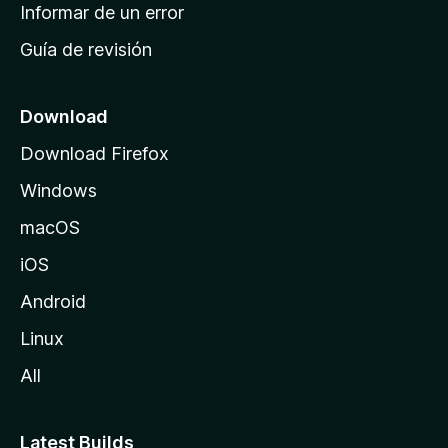
n
Informar de un error
i
Guía de revisión
c
i
o
Download
d
Download Firefox
e
Windows
M
o
macOS
z
iOS
i
l
Android
l
Linux
a
All
Latest Builds