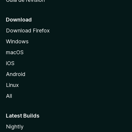
c
i
o
Download
d
Download Firefox
e
Windows
M
o
macOS
z
iOS
i
l
Android
l
Linux
a
All
Latest Builds
Nightly