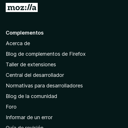
e
I
n
r
t
a
o
l
Complementos
s
a
p
Acerca de
p
a
á
r
Blog de complementos de Firefox
a
g
Taller de extensiones
F
i
i
Central del desarrollador
n
r
a
Normativas para desarrolladores
e
d
f
Blog de la comunidad
e
o
i
Foro
x
n
Informar de un error
i
Guía de revisión