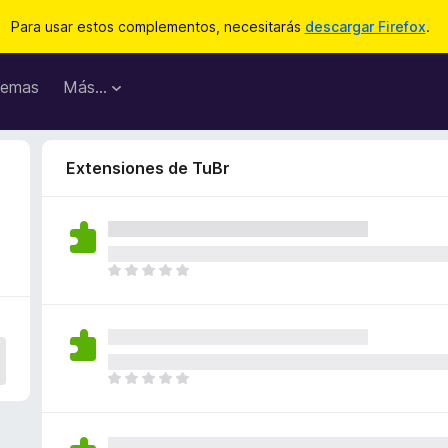
Para usar estos complementos, necesitarás
descargar Firefox
.
emas
Más...
Extensiones de TuBr
T
o
d
a
v
í
T
a
o
n
d
o
a