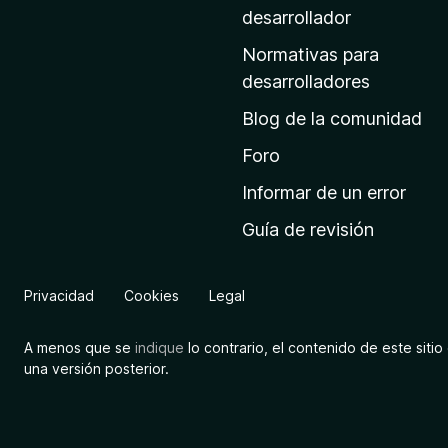
a
desarrollador
d
Normativas para
e
desarrolladores
i
Blog de la comunidad
n
i
Foro
c
Informar de un error
i
Guía de revisión
o
d
e
Privacidad
Cookies
Legal
M
o
A menos que se
indique
lo contrario, el contenido de este sitio 
z
una versión posterior.
i
l