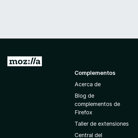
I
r
Complementos
a
Acerca de
l
a
Blog de
p
complementos de
á
Firefox
g
Taller de extensiones
i
n
Central del