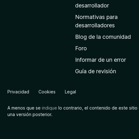
a
desarrollador
d
Normativas para
e
desarrolladores
i
Blog de la comunidad
n
i
Foro
c
Informar de un error
i
Guía de revisión
o
d
e
Privacidad
Cookies
Legal
M
o
A menos que se
indique
lo contrario, el contenido de este sitio 
z
una versión posterior.
i
l