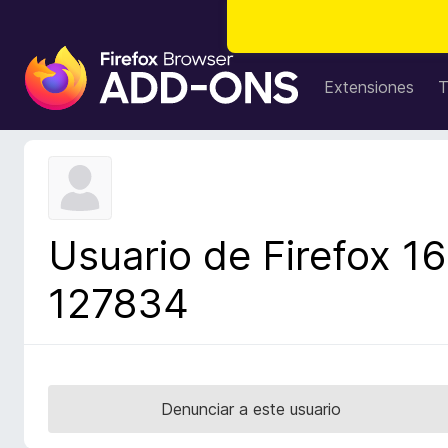
B
u
Extensiones
T
s
c
a
d
o
r
Usuario de Firefox 16
d
e
127834
c
o
m
p
l
Denunciar a este usuario
e
m