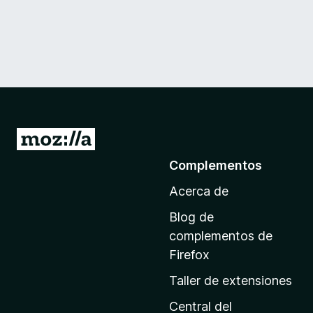
I
r
Complementos
a
Acerca de
l
a
Blog de
p
complementos de
á
Firefox
g
Taller de extensiones
i
n
Central del