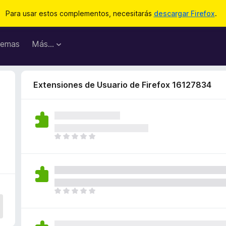
Para usar estos complementos, necesitarás
descargar Firefox
.
emas
Más...
Extensiones de Usuario de Firefox 16127834
T
o
d
a
v
í
T
a
o
n
d
o
a