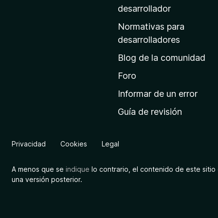
a
desarrollador
d
Normativas para
e
desarrolladores
i
Blog de la comunidad
n
i
Foro
c
Informar de un error
i
Guía de revisión
o
d
e
Privacidad
Cookies
Legal
M
o
A menos que se
indique
lo contrario, el contenido de este sitio 
z
una versión posterior.
i
l