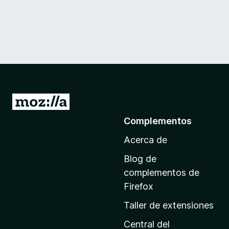
I
r
Complementos
a
Acerca de
l
a
Blog de
p
complementos de
á
Firefox
g
Taller de extensiones
i
n
Central del