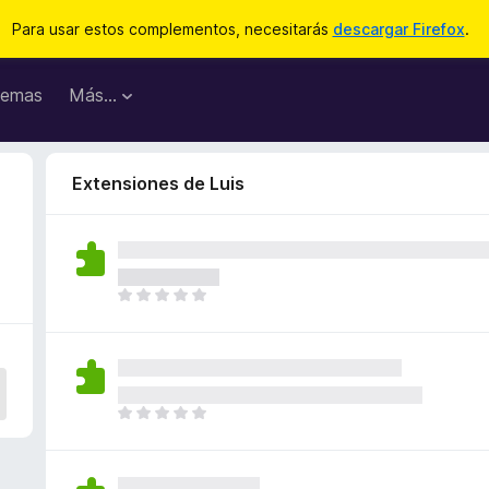
Para usar estos complementos, necesitarás
descargar Firefox
.
emas
Más...
Extensiones de Luis
T
o
d
a
v
í
T
a
o
n
d
o
a