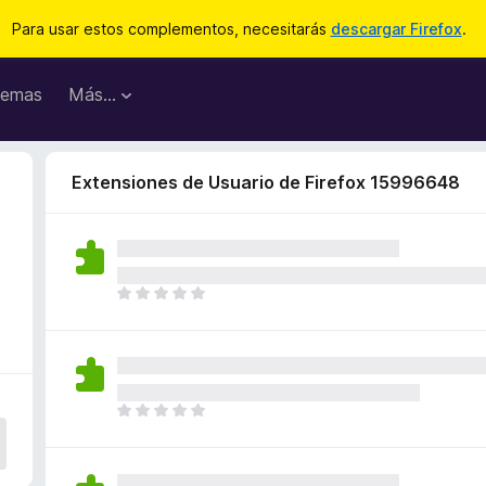
Para usar estos complementos, necesitarás
descargar Firefox
.
emas
Más...
Extensiones de Usuario de Firefox 15996648
T
o
d
a
v
í
T
a
o
n
d
o
a