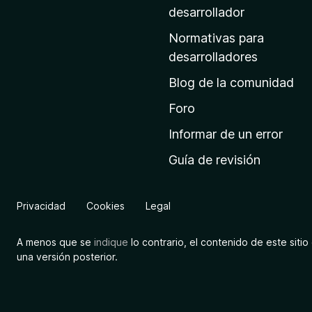
a
desarrollador
d
Normativas para
e
desarrolladores
i
Blog de la comunidad
n
i
Foro
c
Informar de un error
i
Guía de revisión
o
d
e
Privacidad
Cookies
Legal
M
o
A menos que se
indique
lo contrario, el contenido de este sitio 
z
una versión posterior.
i
l