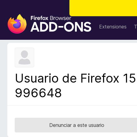
B
u
Extensiones
T
s
c
a
d
o
r
Usuario de Firefox 15
d
e
996648
c
o
m
p
l
Denunciar a este usuario
e
m