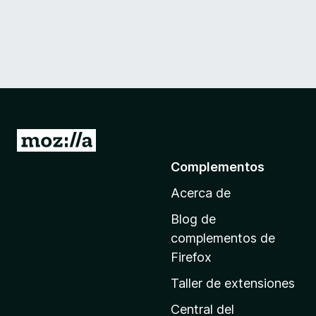
I
r
Complementos
a
Acerca de
l
a
Blog de
p
complementos de
á
Firefox
g
Taller de extensiones
i
n
Central del