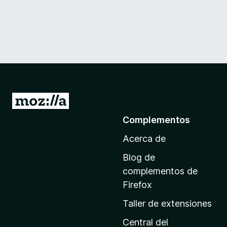
I
r
Complementos
a
Acerca de
l
a
Blog de
p
complementos de
á
Firefox
g
Taller de extensiones
i
n
Central del