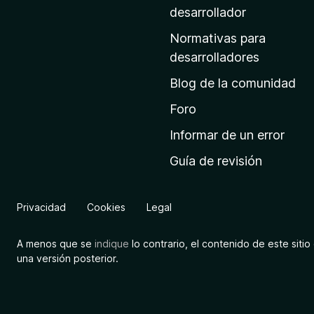
a
desarrollador
d
Normativas para
e
desarrolladores
i
Blog de la comunidad
n
i
Foro
c
Informar de un error
i
Guía de revisión
o
d
e
Privacidad
Cookies
Legal
M
o
A menos que se
indique
lo contrario, el contenido de este sitio 
z
una versión posterior.
i
l