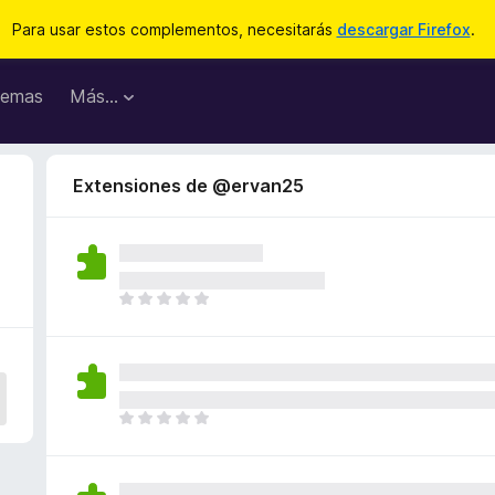
Para usar estos complementos, necesitarás
descargar Firefox
.
emas
Más...
Extensiones de @ervan25
T
o
d
a
v
í
T
a
o
n
d
o
a