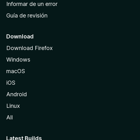
n
Informar de un error
i
Guía de revisión
c
i
o
Download
d
Download Firefox
e
Windows
M
o
macOS
z
iOS
i
l
Android
l
Linux
a
All
Latest Builds