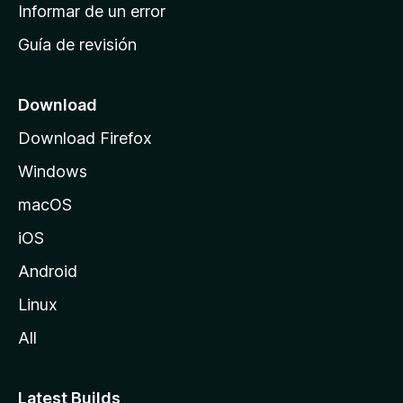
n
Informar de un error
i
Guía de revisión
c
i
o
Download
d
Download Firefox
e
Windows
M
o
macOS
z
iOS
i
l
Android
l
Linux
a
All
Latest Builds