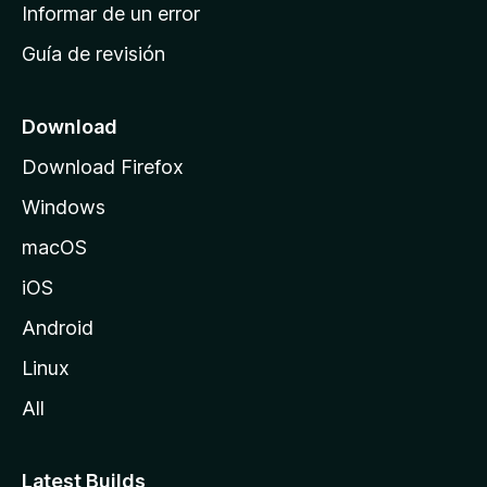
n
Informar de un error
i
Guía de revisión
c
i
o
Download
d
Download Firefox
e
Windows
M
o
macOS
z
iOS
i
l
Android
l
Linux
a
All
Latest Builds