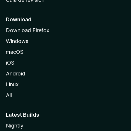
c
i
o
Download
d
Download Firefox
e
Windows
M
o
macOS
z
iOS
i
l
Android
l
Linux
a
All
Latest Builds
Nightly