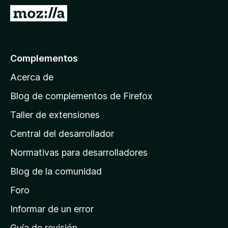
e
I
n
r
t
a
o
l
Complementos
s
a
p
Acerca de
p
a
á
r
Blog de complementos de Firefox
a
g
Taller de extensiones
F
i
i
Central del desarrollador
n
r
a
Normativas para desarrolladores
e
d
f
Blog de la comunidad
e
o
i
Foro
x
n
Informar de un error
i
Guía de revisión