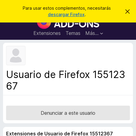
B
Iniciar sesión
Para usar estos complementos, necesitarás
I
u
descargar Firefox
.
g
B
s
n
u
o
c
r
s
Extensiones
Temas
Más...
a
a
c
r
r
e
a
s
d
t
e
o
a
r
v
Usuario de Firefox 155123
i
d
s
67
e
o
c
o
m
p
Denunciar a este usuario
l
e
Extensiones de Usuario de Firefox 15512367
m