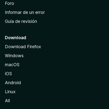
i
Foro
s
n
Informar de un error
i
Guía de revisión
c
i
o
Download
d
Download Firefox
e
Windows
M
o
macOS
z
iOS
i
l
Android
l
Linux
a
All