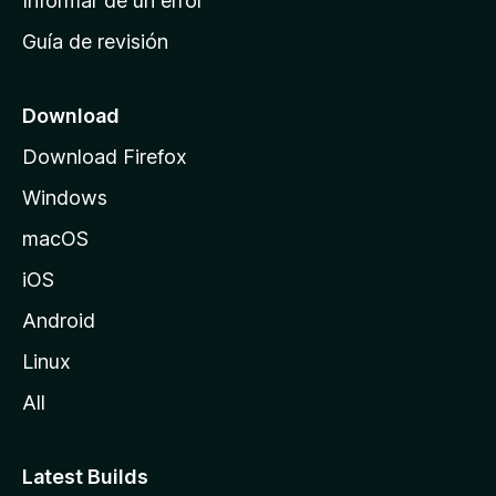
Informar de un error
i
Guía de revisión
c
i
o
Download
d
Download Firefox
e
Windows
M
o
macOS
z
iOS
i
l
Android
l
Linux
a
All
Latest Builds