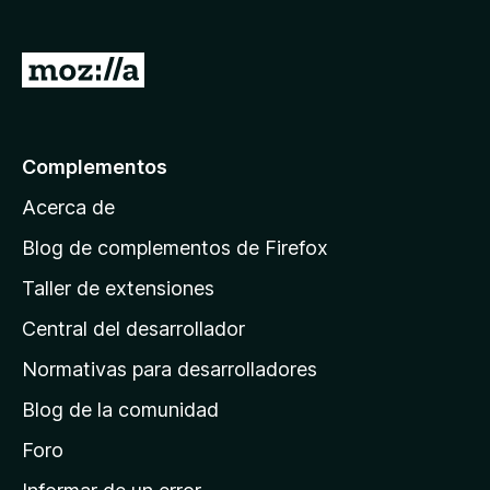
e
n
I
t
r
o
a
s
p
l
Complementos
a
a
r
Acerca de
p
a
á
Blog de complementos de Firefox
F
g
i
Taller de extensiones
i
r
Central del desarrollador
n
e
a
f
Normativas para desarrolladores
o
d
Blog de la comunidad
x
e
i
Foro
n