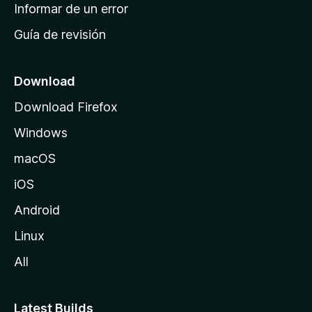
n
Informar de un error
i
Guía de revisión
c
i
o
Download
d
Download Firefox
e
Windows
M
o
macOS
z
iOS
i
l
Android
l
Linux
a
All
Latest Builds