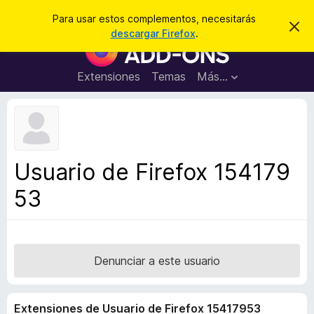
B
Iniciar sesión
Para usar estos complementos, necesitarás
I
u
descargar Firefox
.
g
B
s
n
u
o
c
r
s
Extensiones
Temas
Más...
a
a
c
r
r
e
a
s
d
t
e
o
a
r
v
Usuario de Firefox 154179
i
d
s
53
e
o
c
o
m
p
Denunciar a este usuario
l
e
Extensiones de Usuario de Firefox 15417953
m