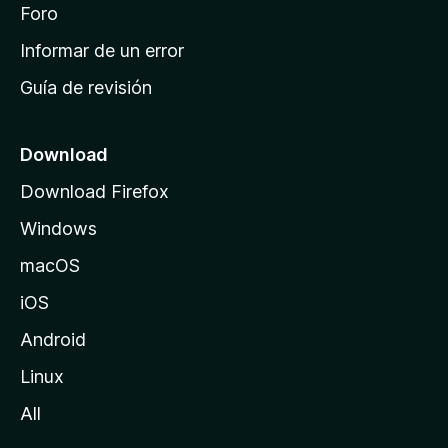
i
Foro
s
n
Informar de un error
i
Guía de revisión
c
i
o
Download
d
Download Firefox
e
Windows
M
o
macOS
z
iOS
i
l
Android
l
Linux
a
All