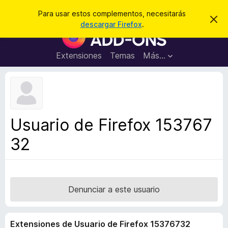
B
Iniciar sesión
Para usar estos complementos, necesitarás
I
u
descargar Firefox
.
g
B
s
n
u
o
c
r
s
Extensiones
Temas
Más...
a
a
c
r
r
e
a
s
d
t
e
o
a
r
v
Usuario de Firefox 153767
i
d
s
32
e
o
c
o
m
p
Denunciar a este usuario
l
e
Extensiones de Usuario de Firefox 15376732
m