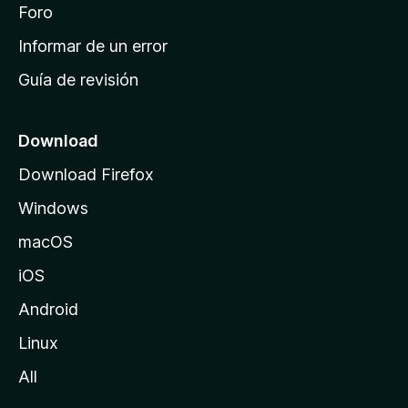
i
Foro
s
n
Informar de un error
i
Guía de revisión
c
i
o
Download
d
Download Firefox
e
Windows
M
o
macOS
z
iOS
i
l
Android
l
Linux
a
All