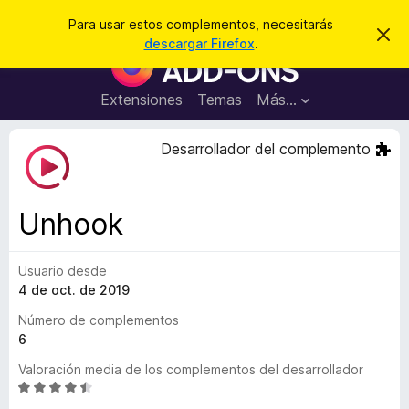
B
Iniciar sesión
Para usar estos complementos, necesitarás
I
u
descargar Firefox
.
g
B
s
n
u
o
c
r
s
Extensiones
Temas
Más...
a
a
c
r
r
e
a
Desarrollador del complemento
s
d
t
e
o
a
r
v
Unhook
i
d
s
e
o
Usuario desde
c
4 de oct. de 2019
o
m
Número de complementos
p
6
l
Valoración media de los complementos del desarrollador
e
S
m
e