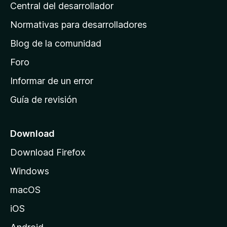
s
Central del desarrollador
n
c
i
a
Normativas para desarrolladores
o
d
n
Blog de la comunidad
e
e
i
Foro
s
n
Informar de un error
i
Guía de revisión
c
i
o
Download
d
Download Firefox
e
Windows
M
o
macOS
z
iOS
i
l