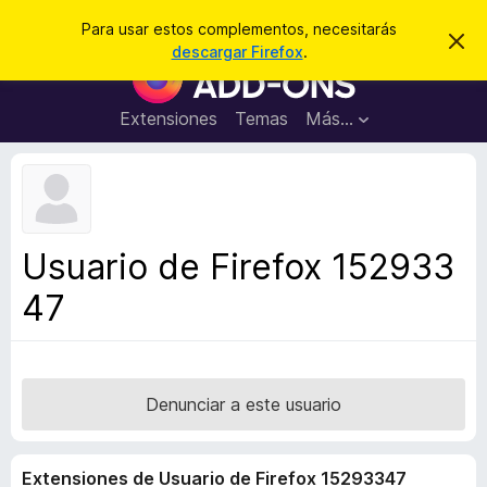
B
Iniciar sesión
Para usar estos complementos, necesitarás
I
u
descargar Firefox
.
g
B
s
n
u
o
c
r
s
Extensiones
Temas
Más...
a
a
c
r
r
e
a
s
d
t
e
o
a
r
v
Usuario de Firefox 152933
i
d
s
47
e
o
c
o
m
p
Denunciar a este usuario
l
e
Extensiones de Usuario de Firefox 15293347
m