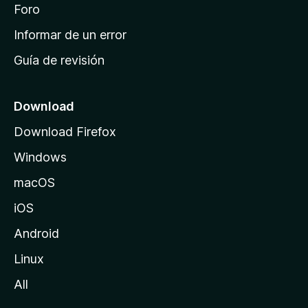
i
Foro
s
n
Informar de un error
i
Guía de revisión
c
i
o
Download
d
Download Firefox
e
Windows
M
o
macOS
z
iOS
i
l
Android
l
Linux
a
All