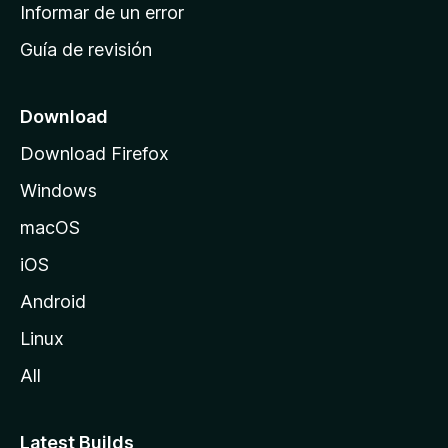
n
Informar de un error
i
Guía de revisión
c
i
o
Download
d
Download Firefox
e
Windows
M
o
macOS
z
iOS
i
l
Android
l
Linux
a
All
Latest Builds