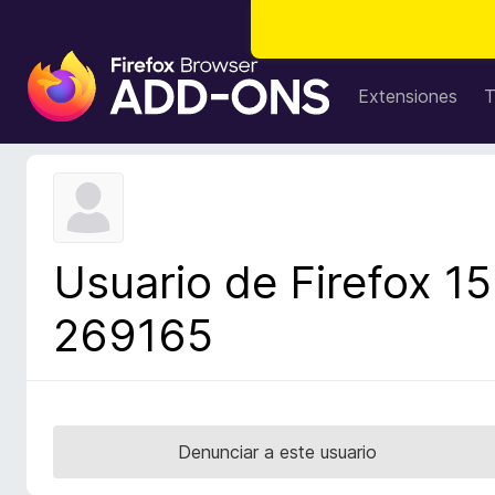
B
u
Extensiones
T
s
c
a
d
o
r
Usuario de Firefox 15
d
e
269165
c
o
m
p
l
Denunciar a este usuario
e
m