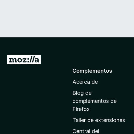
I
r
Complementos
a
Acerca de
l
a
Blog de
p
complementos de
á
Firefox
g
Taller de extensiones
i
n
Central del