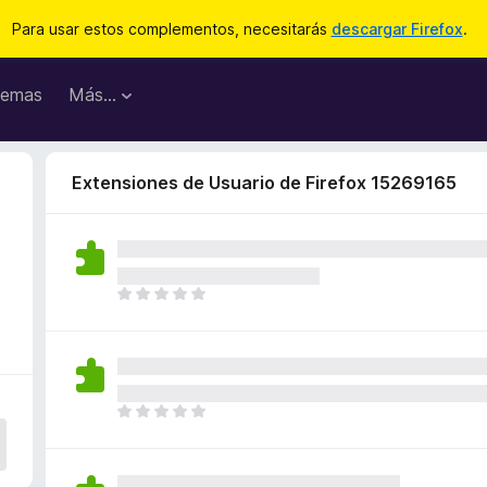
Para usar estos complementos, necesitarás
descargar Firefox
.
emas
Más...
Extensiones de Usuario de Firefox 15269165
T
o
d
a
v
í
T
a
o
n
d
o
a