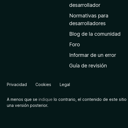
a
desarrollador
d
Normativas para
e
desarrolladores
i
Blog de la comunidad
n
i
Foro
c
Informar de un error
i
Guía de revisión
o
d
e
Privacidad
Cookies
Legal
M
o
A menos que se
indique
lo contrario, el contenido de este sitio 
z
una versión posterior.
i
l