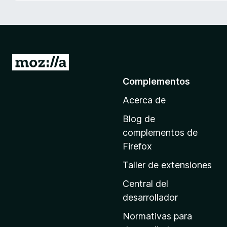
e
n
t
o
s
I
p
r
Complementos
a
a
r
Acerca de
l
a
a
F
Blog de
p
i
complementos de
r
á
Firefox
e
g
Taller de extensiones
f
i
o
n
Central del
x
a
desarrollador
d
Normativas para
e