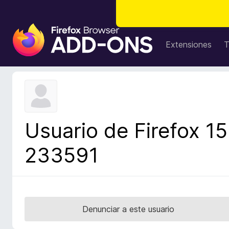
B
u
Extensiones
T
s
c
a
d
o
r
Usuario de Firefox 15
d
e
233591
c
o
m
p
l
Denunciar a este usuario
e
m