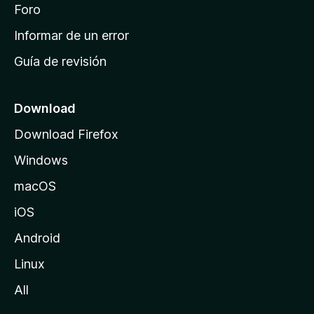
i
Foro
s
n
Informar de un error
i
Guía de revisión
c
i
o
Download
d
Download Firefox
e
Windows
M
o
macOS
z
iOS
i
l
Android
l
Linux
a
All