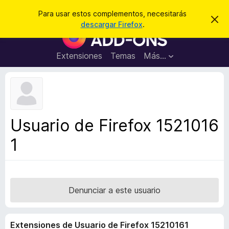
B
Iniciar sesión
Para usar estos complementos, necesitarás
I
u
descargar Firefox
.
g
B
s
n
u
o
c
r
s
Extensiones
Temas
Más...
a
a
c
r
r
e
a
s
d
t
e
o
a
r
v
Usuario de Firefox 1521016
i
d
s
1
e
o
c
o
m
p
Denunciar a este usuario
l
e
Extensiones de Usuario de Firefox 15210161
m