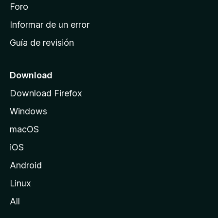
i
Foro
s
n
Informar de un error
i
Guía de revisión
c
i
o
Download
d
Download Firefox
e
Windows
M
o
macOS
z
iOS
i
l
Android
l
Linux
a
All