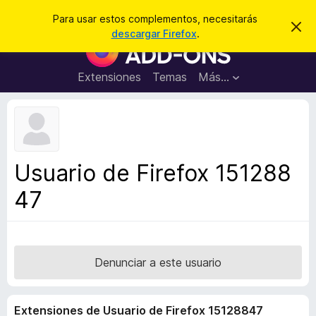
B
Iniciar sesión
Para usar estos complementos, necesitarás
I
u
descargar Firefox
.
g
B
s
n
u
o
c
r
s
Extensiones
Temas
Más...
a
a
c
r
r
e
a
s
d
t
e
o
a
r
v
Usuario de Firefox 151288
i
d
s
47
e
o
c
o
m
p
Denunciar a este usuario
l
e
Extensiones de Usuario de Firefox 15128847
m