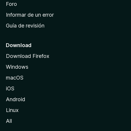
i
Foro
s
n
Informar de un error
i
Guía de revisión
c
i
o
Download
d
Download Firefox
e
Windows
M
o
macOS
z
iOS
i
l
Android
l
Linux
a
All