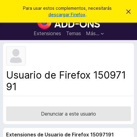
B
Iniciar sesión
Para usar estos complementos, necesitarás
I
u
descargar Firefox
.
g
B
s
n
u
o
c
r
s
Extensiones
Temas
Más...
a
a
c
r
r
e
a
s
d
t
e
o
a
r
v
Usuario de Firefox 150971
i
d
s
91
e
o
c
o
m
p
Denunciar a este usuario
l
e
Extensiones de Usuario de Firefox 15097191
m