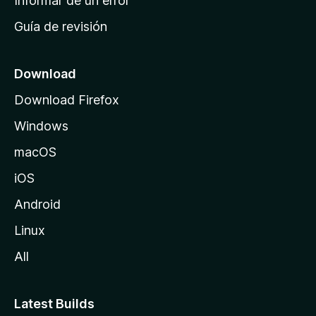
Informar de un error
i
Guía de revisión
c
i
o
Download
d
Download Firefox
e
Windows
M
o
macOS
z
iOS
i
l
Android
l
Linux
a
All
Latest Builds