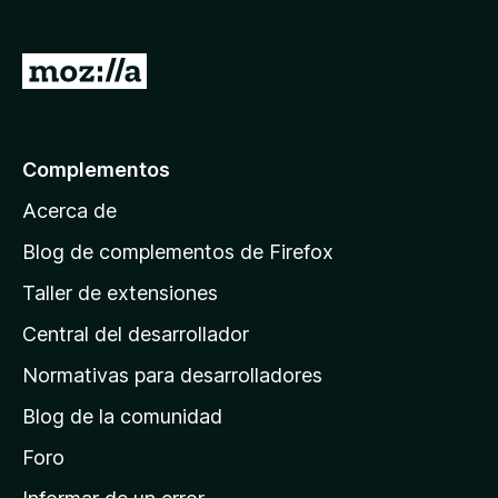
e
n
I
t
r
o
a
s
p
l
Complementos
a
a
r
Acerca de
p
a
á
Blog de complementos de Firefox
F
g
i
Taller de extensiones
i
r
Central del desarrollador
n
e
a
f
Normativas para desarrolladores
o
d
Blog de la comunidad
x
e
i
Foro
n