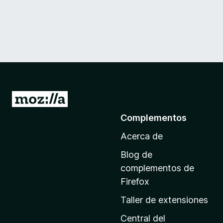
I
r
Complementos
a
Acerca de
l
a
Blog de
p
complementos de
á
Firefox
g
Taller de extensiones
i
n
Central del