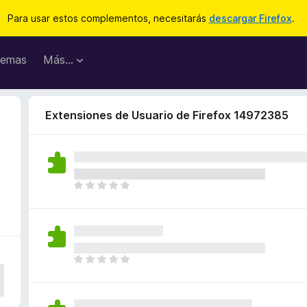
Para usar estos complementos, necesitarás
descargar Firefox
.
emas
Más...
Extensiones de Usuario de Firefox 14972385
T
o
d
a
v
í
T
a
o
n
d
o
a