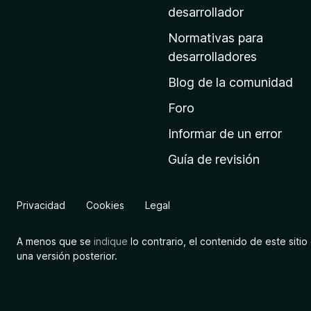
a
desarrollador
d
Normativas para
e
desarrolladores
i
Blog de la comunidad
n
i
Foro
c
Informar de un error
i
Guía de revisión
o
d
e
Privacidad
Cookies
Legal
M
o
A menos que se
indique
lo contrario, el contenido de este sitio 
z
una versión posterior.
i
l