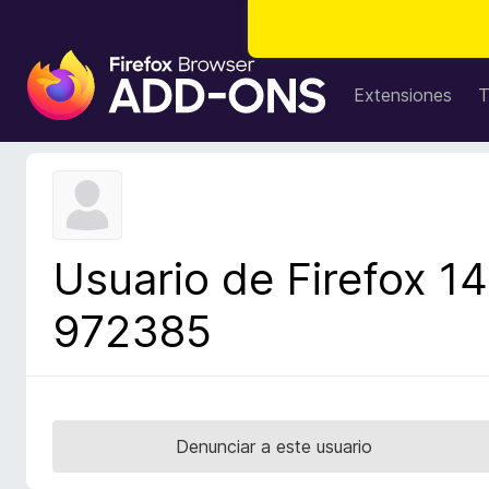
B
u
Extensiones
T
s
c
a
d
o
r
Usuario de Firefox 14
d
e
972385
c
o
m
p
l
Denunciar a este usuario
e
m