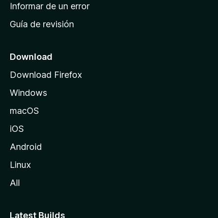
n
Informar de un error
i
Guía de revisión
c
i
o
Download
d
Download Firefox
e
Windows
M
o
macOS
z
iOS
i
l
Android
l
Linux
a
All
Latest Builds