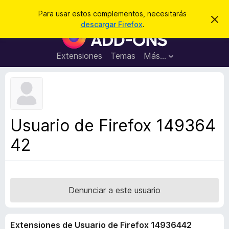
B
Iniciar sesión
Para usar estos complementos, necesitarás
I
u
descargar Firefox
.
g
B
s
n
u
o
c
r
s
Extensiones
Temas
Más...
a
a
c
r
r
e
a
s
d
t
e
o
a
r
v
Usuario de Firefox 149364
i
d
s
42
e
o
c
o
m
p
Denunciar a este usuario
l
e
Extensiones de Usuario de Firefox 14936442
m