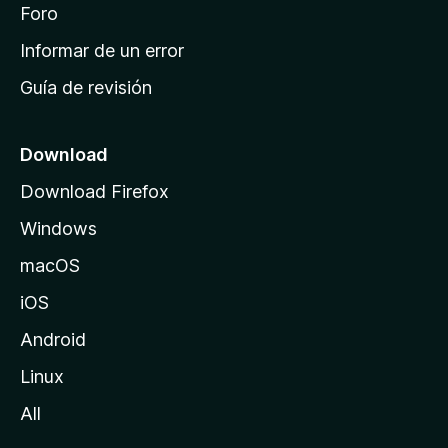
i
Foro
s
n
Informar de un error
i
Guía de revisión
c
i
o
Download
d
Download Firefox
e
Windows
M
o
macOS
z
iOS
i
l
Android
l
Linux
a
All