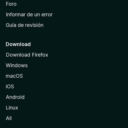
i
Foro
s
n
Informar de un error
i
Guía de revisión
c
i
o
Download
d
Download Firefox
e
Windows
M
o
macOS
z
iOS
i
l
Android
l
Linux
a
All