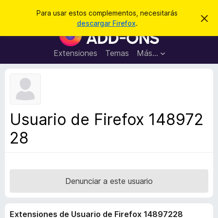
B
Iniciar sesión
Para usar estos complementos, necesitarás
I
u
descargar Firefox
.
g
B
s
n
u
o
c
r
s
Extensiones
Temas
Más...
a
a
c
r
r
e
a
s
d
t
e
o
a
r
v
Usuario de Firefox 148972
i
d
s
28
e
o
c
o
m
p
Denunciar a este usuario
l
e
Extensiones de Usuario de Firefox 14897228
m