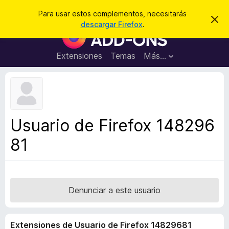
B
Iniciar sesión
Para usar estos complementos, necesitarás
I
u
descargar Firefox
.
g
B
s
n
u
o
c
r
s
Extensiones
Temas
Más...
a
a
c
r
r
e
a
s
d
t
e
o
a
r
v
Usuario de Firefox 148296
i
d
s
81
e
o
c
o
m
p
Denunciar a este usuario
l
e
Extensiones de Usuario de Firefox 14829681
m