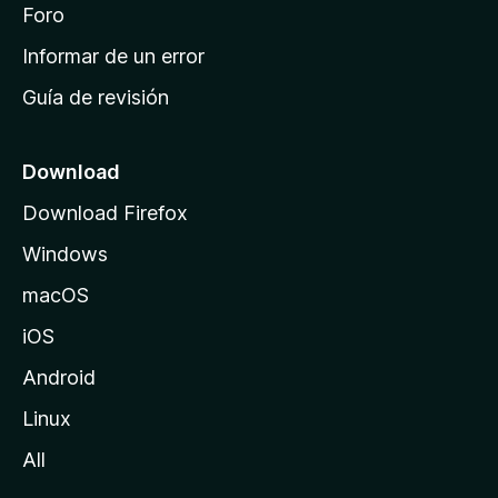
i
Foro
s
n
Informar de un error
i
Guía de revisión
c
i
o
Download
d
Download Firefox
e
Windows
M
o
macOS
z
iOS
i
l
Android
l
Linux
a
All