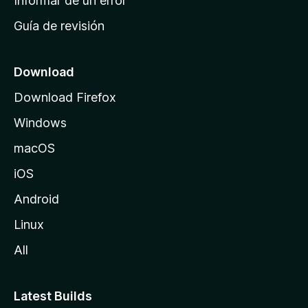
Informar de un error
i
Guía de revisión
c
i
o
Download
d
Download Firefox
e
Windows
M
o
macOS
z
iOS
i
l
Android
l
Linux
a
All
Latest Builds