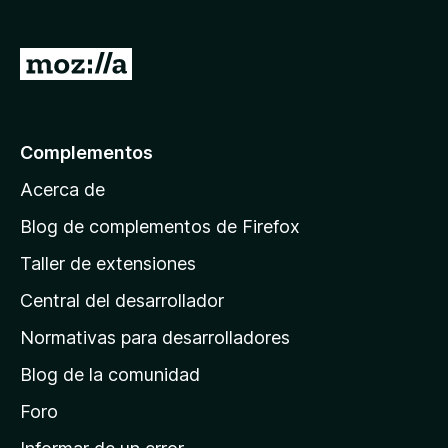
e
n
I
t
r
o
a
s
p
l
Complementos
a
a
r
Acerca de
p
a
á
Blog de complementos de Firefox
F
g
i
Taller de extensiones
i
r
Central del desarrollador
n
e
a
f
Normativas para desarrolladores
o
d
Blog de la comunidad
x
e
i
Foro
n