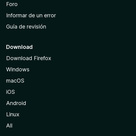
i
Foro
s
n
Informar de un error
i
Guía de revisión
c
i
o
Download
d
Download Firefox
e
Windows
M
o
macOS
z
iOS
i
l
Android
l
Linux
a
All