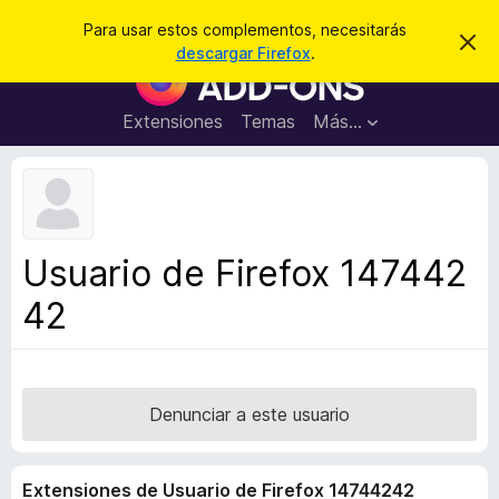
B
Iniciar sesión
Para usar estos complementos, necesitarás
I
u
descargar Firefox
.
g
B
s
n
u
o
c
r
s
Extensiones
Temas
Más...
a
a
c
r
r
e
a
s
d
t
e
o
a
r
v
Usuario de Firefox 147442
i
d
s
42
e
o
c
o
m
p
Denunciar a este usuario
l
e
Extensiones de Usuario de Firefox 14744242
m