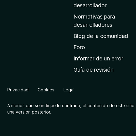
a
desarrollador
d
Normativas para
e
desarrolladores
i
Blog de la comunidad
n
i
Foro
c
Informar de un error
i
Guía de revisión
o
d
e
Privacidad
Cookies
Legal
M
o
A menos que se
indique
lo contrario, el contenido de este sitio 
z
una versión posterior.
i
l