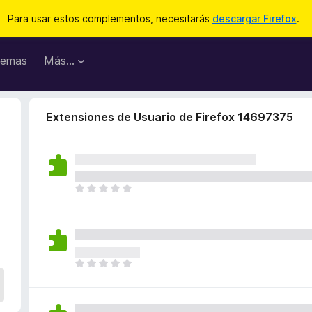
Para usar estos complementos, necesitarás
descargar Firefox
.
emas
Más...
Extensiones de Usuario de Firefox 14697375
T
o
d
a
v
í
T
a
o
n
d
o
a