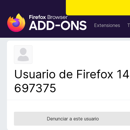
B
u
Extensiones
T
s
c
a
d
o
r
Usuario de Firefox 14
d
e
697375
c
o
m
p
l
Denunciar a este usuario
e
m