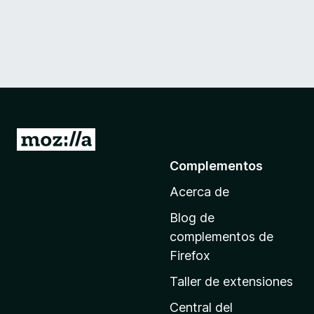
I
r
Complementos
a
Acerca de
l
a
Blog de
p
complementos de
á
Firefox
g
Taller de extensiones
i
n
Central del