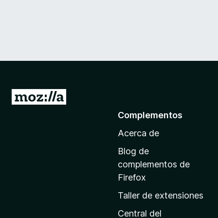
I
r
Complementos
a
Acerca de
l
a
Blog de
p
complementos de
á
Firefox
g
Taller de extensiones
i
n
Central del