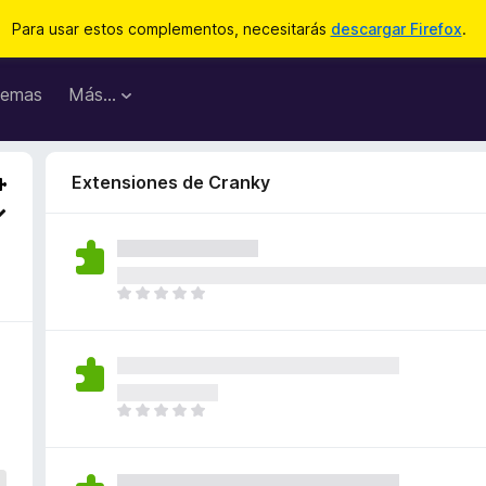
Para usar estos complementos, necesitarás
descargar Firefox
.
emas
Más...
Extensiones de Cranky
T
o
d
a
v
í
T
a
o
n
d
o
a