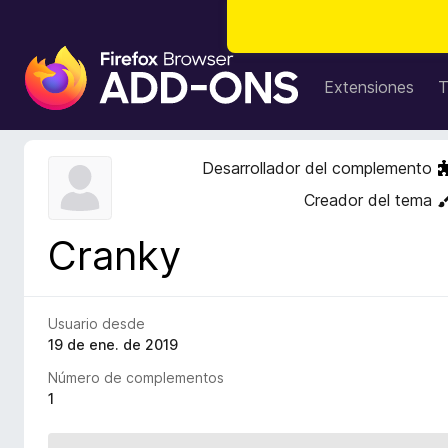
B
u
Extensiones
T
s
c
a
Desarrollador del complemento
d
Creador del tema
o
r
Cranky
d
e
c
o
Usuario desde
m
19 de ene. de 2019
p
Número de complementos
l
1
e
m