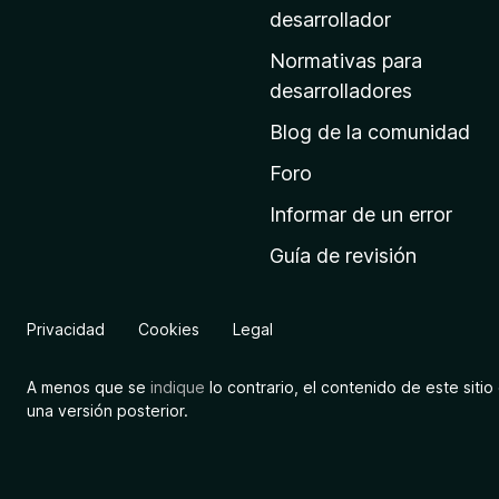
a
desarrollador
d
Normativas para
e
desarrolladores
i
Blog de la comunidad
n
i
Foro
c
Informar de un error
i
Guía de revisión
o
d
e
Privacidad
Cookies
Legal
M
o
A menos que se
indique
lo contrario, el contenido de este sitio 
z
una versión posterior.
i
l