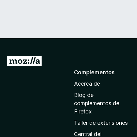
I
r
Complementos
a
Acerca de
l
a
Blog de
p
complementos de
á
Firefox
g
Taller de extensiones
i
n
Central del