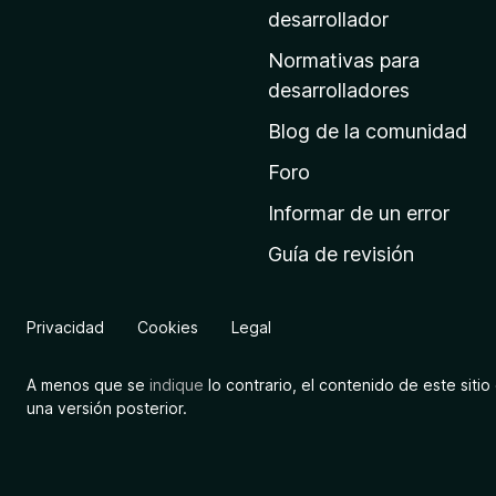
a
desarrollador
d
Normativas para
e
desarrolladores
i
Blog de la comunidad
n
i
Foro
c
Informar de un error
i
Guía de revisión
o
d
e
Privacidad
Cookies
Legal
M
o
A menos que se
indique
lo contrario, el contenido de este sitio 
z
una versión posterior.
i
l