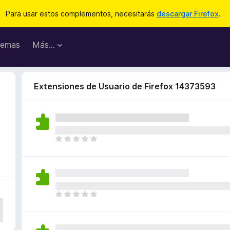
Para usar estos complementos, necesitarás
descargar Firefox
.
emas
Más...
Extensiones de Usuario de Firefox 14373593
T
o
d
a
v
í
T
a
o
n
d
o
a