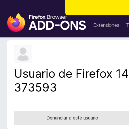
B
u
Extensiones
T
s
c
a
d
o
r
Usuario de Firefox 14
d
e
373593
c
o
m
p
l
Denunciar a este usuario
e
m