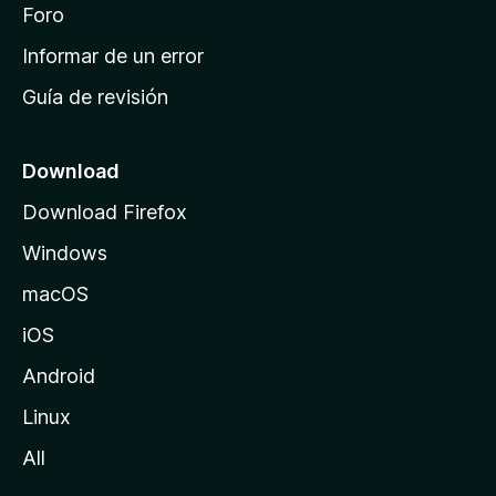
i
Foro
s
n
Informar de un error
i
Guía de revisión
c
i
o
Download
d
Download Firefox
e
Windows
M
o
macOS
z
iOS
i
l
Android
l
Linux
a
All