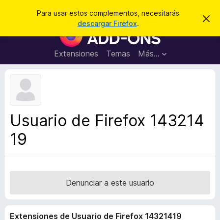
B
Iniciar sesión
Para usar estos complementos, necesitarás
I
u
descargar Firefox
.
g
B
s
n
u
o
c
r
s
Extensiones
Temas
Más...
a
a
c
r
r
e
a
s
d
t
e
o
a
r
v
Usuario de Firefox 143214
i
d
s
19
e
o
c
o
m
p
Denunciar a este usuario
l
e
Extensiones de Usuario de Firefox 14321419
m