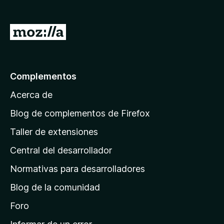
e
n
I
t
r
o
a
s
p
l
Complementos
a
a
r
Acerca de
p
a
á
Blog de complementos de Firefox
F
g
i
Taller de extensiones
i
r
Central del desarrollador
n
e
a
f
Normativas para desarrolladores
o
d
Blog de la comunidad
x
e
i
Foro
n