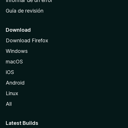
Informar de un error
i
Guía de revisión
c
i
o
Download
d
Download Firefox
e
Windows
M
o
macOS
z
iOS
i
l
Android
l
Linux
a
All
Latest Builds