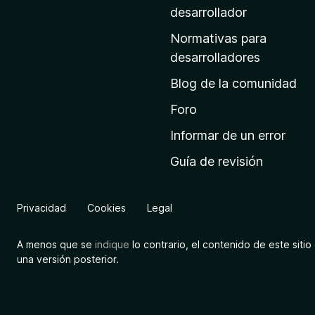
a
desarrollador
d
Normativas para
e
desarrolladores
i
Blog de la comunidad
n
i
Foro
c
Informar de un error
i
Guía de revisión
o
d
e
Privacidad
Cookies
Legal
M
o
A menos que se
indique
lo contrario, el contenido de este sitio 
z
una versión posterior.
i
l