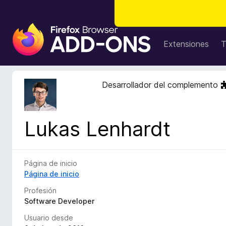
B
u
Extensiones
T
s
c
a
Desarrollador del complemento
d
o
r
Lukas Lenhardt
d
e
c
o
Página de inicio
m
Página de inicio
p
Profesión
l
Software Developer
e
Usuario desde
m