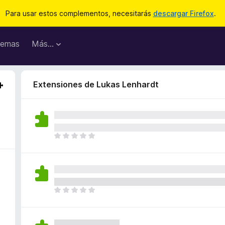
Para usar estos complementos, necesitarás
descargar Firefox
.
emas
Más...
Extensiones de Lukas Lenhardt
T
o
d
a
v
í
T
a
o
n
d
o
a