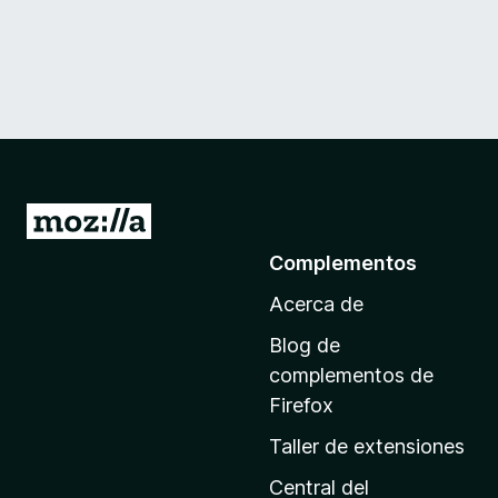
I
r
Complementos
a
Acerca de
l
a
Blog de
p
complementos de
á
Firefox
g
Taller de extensiones
i
n
Central del