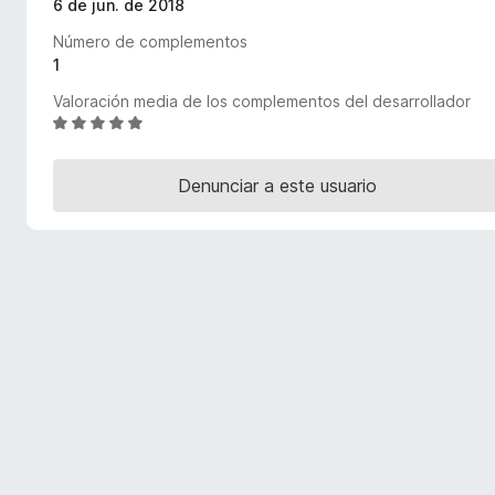
6 de jun. de 2018
e
Número de complementos
n
1
t
o
Valoración media de los complementos del desarrollador
s
S
e
p
v
a
Denunciar a este usuario
a
r
l
a
o
F
r
i
ó
r
c
o
e
n
f
4
o
,
x
8
d
e
5