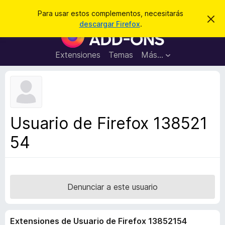
B
Iniciar sesión
Para usar estos complementos, necesitarás
I
u
descargar Firefox
.
g
B
s
n
u
o
c
r
s
Extensiones
Temas
Más...
a
a
c
r
r
e
a
s
d
t
e
o
a
r
v
Usuario de Firefox 138521
i
d
s
54
e
o
c
o
m
p
Denunciar a este usuario
l
e
Extensiones de Usuario de Firefox 13852154
m