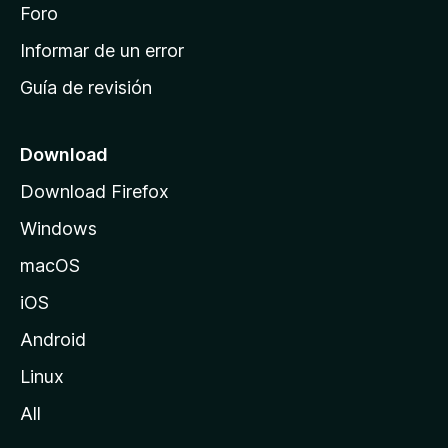
i
Foro
s
n
Informar de un error
i
Guía de revisión
c
i
o
Download
d
Download Firefox
e
Windows
M
o
macOS
z
iOS
i
l
Android
l
Linux
a
All