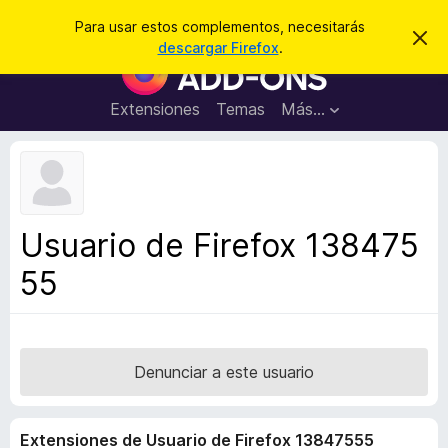
B
Iniciar sesión
Para usar estos complementos, necesitarás
I
u
descargar Firefox
.
g
B
s
n
u
o
c
r
s
Extensiones
Temas
Más...
a
a
c
r
r
e
a
s
d
t
e
o
a
r
v
Usuario de Firefox 138475
i
d
s
55
e
o
c
o
m
p
Denunciar a este usuario
l
e
Extensiones de Usuario de Firefox 13847555
m