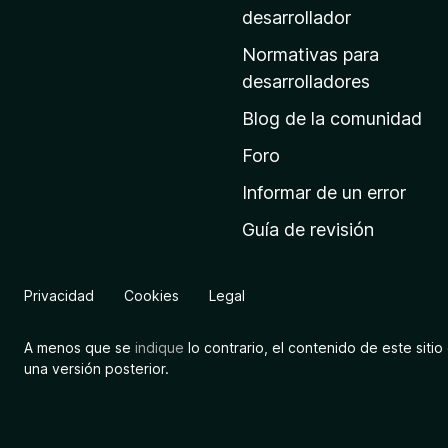
a
desarrollador
d
Normativas para
e
desarrolladores
i
Blog de la comunidad
n
i
Foro
c
Informar de un error
i
Guía de revisión
o
d
e
Privacidad
Cookies
Legal
M
o
A menos que se
indique
lo contrario, el contenido de este sitio 
z
una versión posterior.
i
l