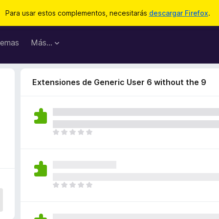
Para usar estos complementos, necesitarás
descargar Firefox
.
emas
Más...
Extensiones de Generic User 6 without the 9
T
o
d
a
v
í
T
a
o
n
d
o
a