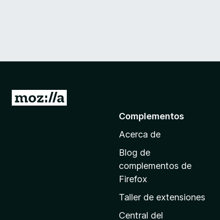
I
r
Complementos
a
Acerca de
l
a
Blog de
p
complementos de
á
Firefox
g
Taller de extensiones
i
n
Central del