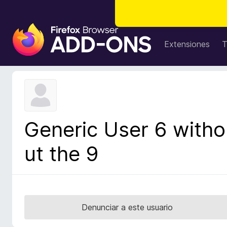
B
u
Extensiones
T
s
c
a
d
o
r
Generic User 6 witho
d
e
ut the 9
c
o
m
p
l
Denunciar a este usuario
e
m