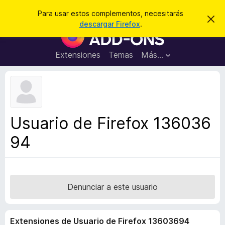
B
Iniciar sesión
Para usar estos complementos, necesitarás
I
u
descargar Firefox
.
g
B
s
n
u
o
c
r
s
Extensiones
Temas
Más...
a
a
c
r
r
e
a
s
d
t
e
o
a
r
v
Usuario de Firefox 136036
i
d
s
94
e
o
c
o
m
p
Denunciar a este usuario
l
e
Extensiones de Usuario de Firefox 13603694
m