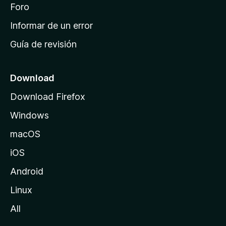
i
Foro
s
n
Informar de un error
i
Guía de revisión
c
i
o
Download
d
Download Firefox
e
Windows
M
o
macOS
z
iOS
i
l
Android
l
Linux
a
All