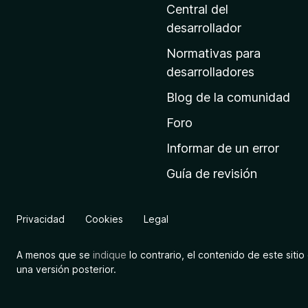
n
Central del
a
desarrollador
d
Normativas para
e
desarrolladores
i
Blog de la comunidad
n
i
Foro
c
Informar de un error
i
Guía de revisión
o
d
e
Privacidad
Cookies
Legal
M
o
A menos que se
indique
lo contrario, el contenido de este sitio 
z
una versión posterior.
i
l