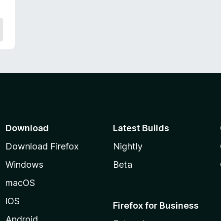
ó
c
o
n
4
,
4
d
e
5
Download
Latest Builds
Download Firefox
Nightly
Windows
Beta
macOS
iOS
Firefox for Business
Android