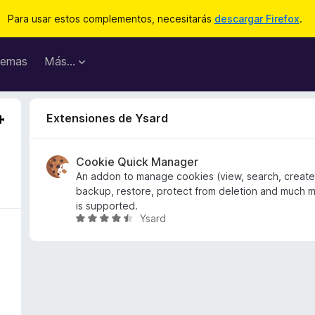
Para usar estos complementos, necesitarás
descargar Firefox
.
emas
Más...
Extensiones de Ysard
Cookie Quick Manager
An addon to manage cookies (view, search, create,
backup, restore, protect from deletion and much m
is supported.
Ysard
S
e
v
a
l
o
r