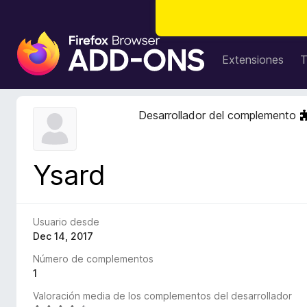
B
u
Extensiones
T
s
c
a
Desarrollador del complemento
d
o
r
Ysard
d
e
c
o
Usuario desde
m
Dec 14, 2017
p
Número de complementos
l
1
e
Valoración media de los complementos del desarrollador
m