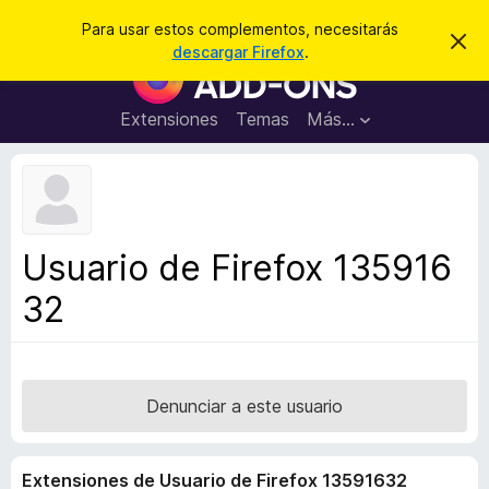
B
Iniciar sesión
Para usar estos complementos, necesitarás
I
u
descargar Firefox
.
g
B
s
n
u
o
c
r
s
Extensiones
Temas
Más...
a
a
c
r
r
e
a
s
d
t
e
o
a
r
v
Usuario de Firefox 135916
i
d
s
32
e
o
c
o
m
p
Denunciar a este usuario
l
e
Extensiones de Usuario de Firefox 13591632
m