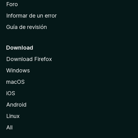
i
Foro
s
n
Informar de un error
i
Guía de revisión
c
i
o
Download
d
Download Firefox
e
Windows
M
o
macOS
z
iOS
i
l
Android
l
Linux
a
All