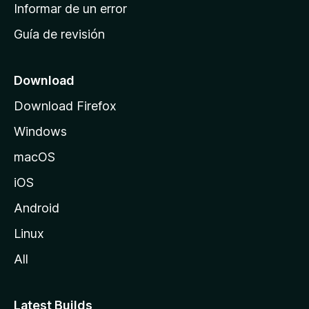
n
Informar de un error
i
Guía de revisión
c
i
o
Download
d
Download Firefox
e
Windows
M
o
macOS
z
iOS
i
l
Android
l
Linux
a
All
Latest Builds