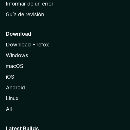
n
Informar de un error
i
Guía de revisión
c
i
o
Download
d
Download Firefox
e
Windows
M
o
macOS
z
iOS
i
l
Android
l
Linux
a
All
Latest Builds