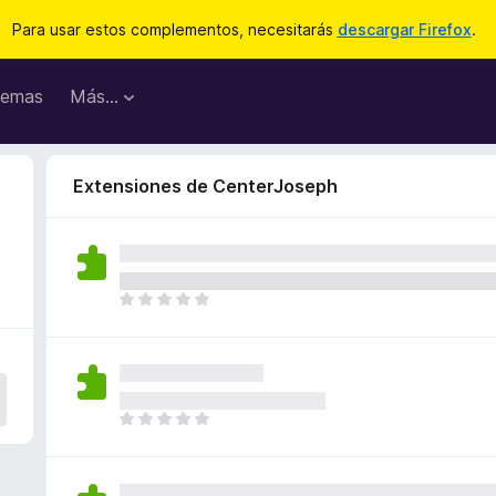
Para usar estos complementos, necesitarás
descargar Firefox
.
emas
Más...
Extensiones de CenterJoseph
T
o
d
a
v
í
T
a
o
n
d
o
a