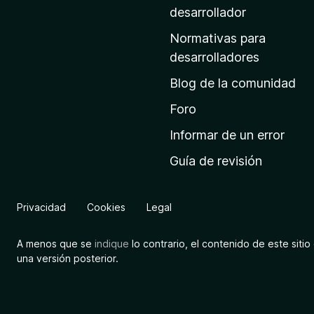
a
desarrollador
d
Normativas para
e
desarrolladores
i
Blog de la comunidad
n
i
Foro
c
Informar de un error
i
Guía de revisión
o
d
e
Privacidad
Cookies
Legal
M
o
A menos que se
indique
lo contrario, el contenido de este sitio 
z
una versión posterior.
i
l