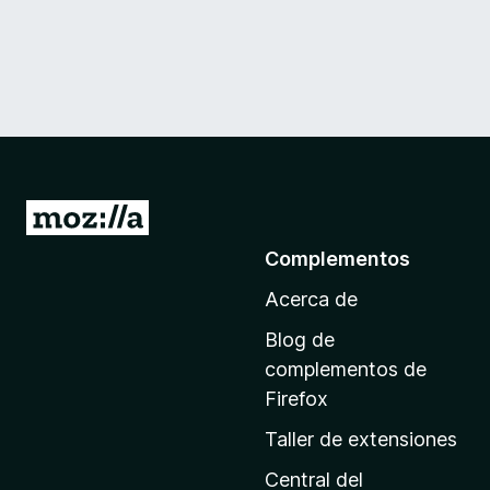
I
r
Complementos
a
Acerca de
l
a
Blog de
p
complementos de
á
Firefox
g
Taller de extensiones
i
n
Central del