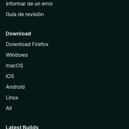
n
Informar de un error
i
Guía de revisión
c
i
o
Download
d
Download Firefox
e
Windows
M
o
macOS
z
iOS
i
l
Android
l
Linux
a
All
Latest Builds