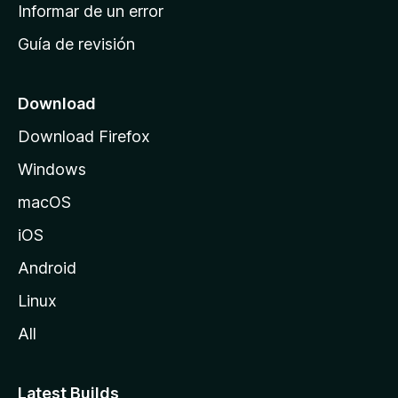
n
Informar de un error
i
Guía de revisión
c
i
o
Download
d
Download Firefox
e
Windows
M
o
macOS
z
iOS
i
l
Android
l
Linux
a
All
Latest Builds